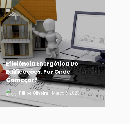
Eficiência Energética De
Edificações: Por Onde
Começar?
Março 6 2023
Fillipe Oliveira