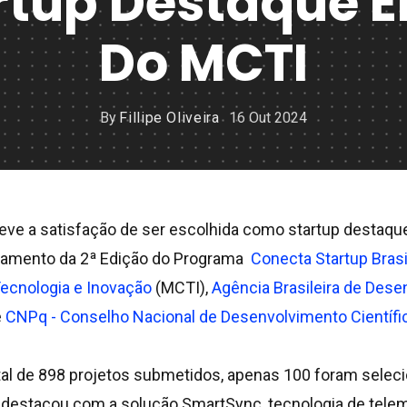
artup Destaque 
Do MCTI
By
Fillipe Oliveira
16 Out 2024
eve a satisfação de ser escolhida como startup destaque
ramento da 2ª Edição do Programa
Conecta Startup Brasi
Tecnologia e Inovação
(MCTI),
Agência Brasileira de Dese
e
CNPq - Conselho Nacional de Desenvolvimento Científi
al de 898 projetos submetidos, apenas 100 foram selec
destacou com a solução SmartSync, tecnologia de teleme