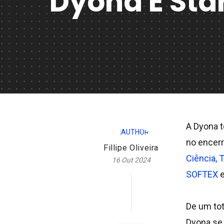
Dyona É St
A Dyona t
no encer
Fillipe Oliveira
Ciência, 
16 Out 2024
SOFTEX
De um tot
Dyona se 