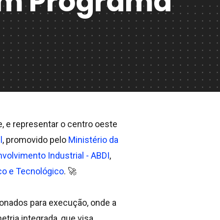
Em Programa
, e representar o centro oeste
l
, promovido pelo
Ministério da
nvolvimento Industrial - ABDI
,
co e Tecnológico
. 🚀
ionados para execução, onde a
tria integrada, que visa