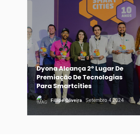
Dyona Alcança 2º Lugar De
Premiação De Tecnologias
Para Smartcities
Setembro 4 2024
Fillipe Oliveira