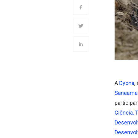
A
Dyona
,
Saneame
participa
Ciência, 
Desenvolv
Desenvolv