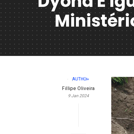
Dyona E Ig
Ministéri
Fillipe Oliveira
9 Jan 2024