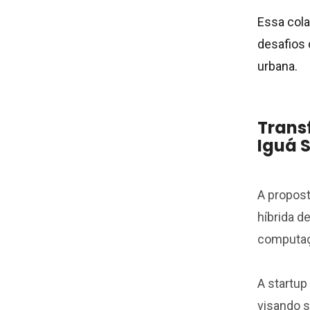
Essa cola
desafios 
urbana.
Trans
Iguá 
A propost
híbrida 
computaç
A startup
visando s