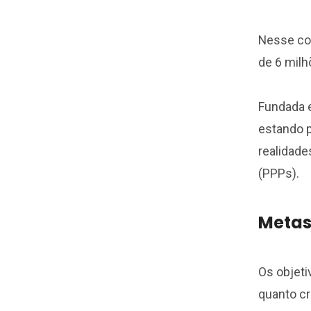
Nesse co
de 6 milh
Fundada e
estando 
realidade
(PPPs).
Metas
Os objeti
quanto cr