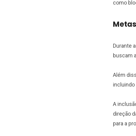
como blo
Metas
Durante a
buscam at
Além diss
incluindo
A inclusã
direção d
para a pr