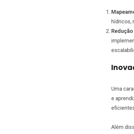
Mapeamen
hídricos,
Redução 
implement
escalabil
Inova
Uma carac
e aprendi
eficiente
Além diss