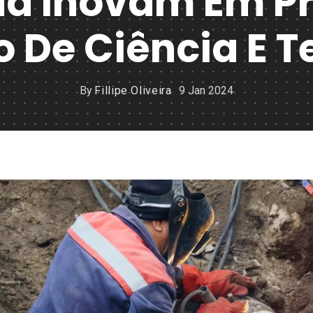
uá Inovam Em 
o De Ciência E 
By
Fillipe Oliveira
9 Jan 2024