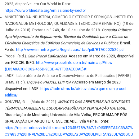
2023, disponível em Our World in Data:
https://ourworldindata.org/emissions-by-sector
MINISTÉRIO DA INDÚSTRIA, COMÉRCIO EXTERIOR E SERVIÇOS - INSTITUTO
NACIONAL DE METROLOGIA, QUALIDADE E TECNOLOGIA (INMETRO). (10 de
Julho de 2018). Portaria n.º 248, de 10 de julho de 2018.
Consulta Pública:
Aperfeiçoamento do Regulamento Técnico da Qualidade para a Classe de
Eficiência Energética de Edifícios Comerciais, de Serviços e Públicos.
Brasil.
Fonte:
http://www.inmetro.gov.br/legislacao/rtac/pdf/RTAC002520.pdf
Procel. (s.d.).
Selo Procel Edificações
. Acesso em Março de 2023, disponível
em PROCEL INFO:
http://www.procelinfo.com.br/main.asp?View=
{E85A0ACC-8C62-465D-9EBD-47FF3BAECDAE}#1
LADE - Laboratório de Análise e Desenvolvimento de Edificações | FAENG |
UFMS. (s.d.).
O que é o PROCEL EDIFICA?
Acesso em Março de 2023,
disponível em LADE:
https://lade.ufms.br/oi/duvidas/o-que-e-um-procel-
edifica/
GOUVEIA, G. L. (Maio de 2021).
IMPACTO DAS ABERTURAS NO CONFORTO
TÉRMICO EM AMBIENTE ESCOLAR PADRÃO POR VENTILAÇÃO NATURAL.
Dissertação de Mestrado, Universidade Vila Velha, PROGRAMA DE PÓS-
GRADUAÇÃO EM ARQUITETURA E CIDADE , Vila Velha. Fonte:
https://repositorio.uvv.br/bitstream/123456789/867/1/DISSERTA%C3%87%
C3%83O%20FINAL%20DE%20GILDA%20LAYSA%20OLIVEIRA%20DE%20GOU