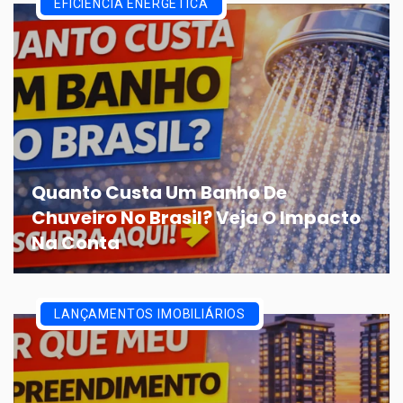
EFICIÊNCIA ENERGÉTICA
Quanto Custa Um Banho De
Chuveiro No Brasil? Veja O Impacto
Na Conta
LANÇAMENTOS IMOBILIÁRIOS