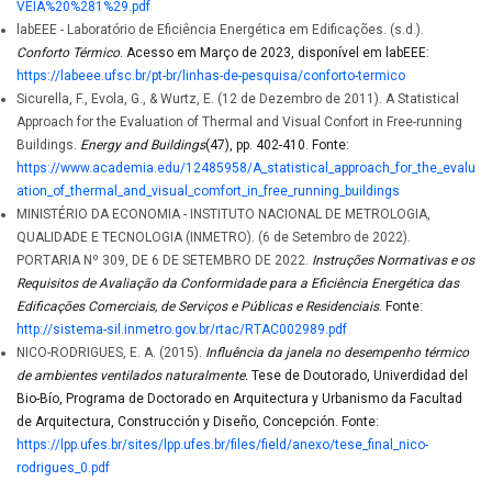
VEIA%20%281%29.pdf
labEEE - Laboratório de Eficiência Energética em Edificações. (s.d.).
Conforto Térmico
. Acesso em Março de 2023, disponível em labEEE:
https://labeee.ufsc.br/pt-br/linhas-de-pesquisa/conforto-termico
Sicurella, F., Evola, G., & Wurtz, E. (12 de Dezembro de 2011). A Statistical
Approach for the Evaluation of Thermal and Visual Confort in Free-running
Buildings.
Energy and Buildings
(47), pp. 402-410. Fonte:
https://www.academia.edu/12485958/A_statistical_approach_for_the_evalu
ation_of_thermal_and_visual_comfort_in_free_running_buildings
MINISTÉRIO DA ECONOMIA - INSTITUTO NACIONAL DE METROLOGIA,
QUALIDADE E TECNOLOGIA (INMETRO). (6 de Setembro de 2022).
PORTARIA Nº 309, DE 6 DE SETEMBRO DE 2022.
Instruções Normativas e os
Requisitos de Avaliação da Conformidade para a Eficiência Energética das
Edificações Comerciais, de Serviços e Públicas e Residenciais
. Fonte:
http://sistema-sil.inmetro.gov.br/rtac/RTAC002989.pdf
NICO-RODRIGUES, E. A. (2015).
Influência da janela no desempenho térmico
de ambientes ventilados naturalmente.
Tese de Doutorado, Univerdidad del
Bio-Bío, Programa de Doctorado en Arquitectura y Urbanismo da Facultad
de Arquitectura, Construcción y Diseño, Concepción. Fonte:
https://lpp.ufes.br/sites/lpp.ufes.br/files/field/anexo/tese_final_nico-
rodrigues_0.pdf