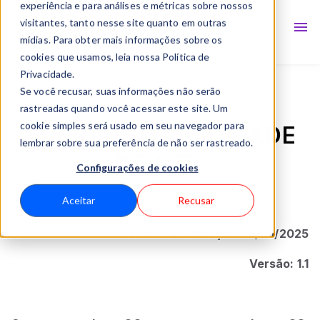
Soluções
Show subm
experiência e para análises e métricas sobre nossos
visitantes, tanto nesse site quanto em outras
Blog
mídias. Para obter mais informações sobre os
cookies que usamos, leia nossa Política de
Privacidade.
Se você recusar, suas informações não serão
rastreadas quando você acessar este site. Um
cookie simples será usado em seu navegador para
AVISO DE PRIVACIDADE
lembrar sobre sua preferência de não ser rastreado.
DO SITE
Configurações de cookies
Aceitar
Recusar
Data da última atualização: 14/05/2025
Versão: 1.1