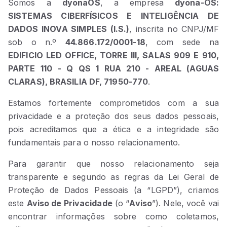
Somos a
dyonaOS
, a empresa
dyona-OS:
SISTEMAS CIBERFÍSICOS E INTELIGÊNCIA DE
DADOS INOVA SIMPLES (I.S.)
, inscrita no CNPJ/MF
sob o n.º
44.866.172/0001-18
, com sede na
EDIFICIO LED OFFICE, TORRE III, SALAS 909 E 910,
PARTE 110 - Q QS 1 RUA 210 - AREAL (AGUAS
CLARAS), BRASILIA DF, 71950-770
.
Estamos fortemente comprometidos com a sua
privacidade e a proteção dos seus dados pessoais,
pois acreditamos que a ética e a integridade são
fundamentais para o nosso relacionamento.
Para garantir que nosso relacionamento seja
transparente e segundo as regras da Lei Geral de
Proteção de Dados Pessoais (a “LGPD”), criamos
este
Aviso de Privacidade
(o “
Aviso
”). Nele, você vai
encontrar informações sobre como coletamos,