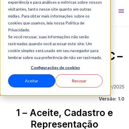
Soluções
Show subm
experiência e para análises e métricas sobre nossos
visitantes, tanto nesse site quanto em outras
Blog
mídias. Para obter mais informações sobre os
cookies que usamos, leia nossa Política de
Privacidade.
Se você recusar, suas informações não serão
rastreadas quando você acessar este site. Um
cookie simples será usado em seu navegador para
Termo de Uso da POC –
lembrar sobre sua preferência de não ser rastreado.
Synapse
Configurações de cookies
Aceitar
Recusar
Data da última atualização:
12/10/2025
Versão: 1.0
1 – Aceite, Cadastro e
Representação