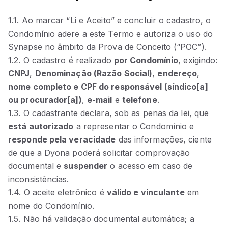
1.1. Ao marcar “Li e Aceito” e concluir o cadastro, o
Condomínio adere a este Termo e autoriza o uso do
Synapse no âmbito da Prova de Conceito (“POC”).
1.2. O cadastro é realizado
por Condomínio
, exigindo:
CNPJ
,
Denominação (Razão Social)
,
endereço
,
nome completo e CPF do responsável (síndico[a]
ou procurador[a])
,
e‑mail
e
telefone
.
1.3. O cadastrante declara, sob as penas da lei, que
está autorizado
a representar o Condomínio e
responde pela veracidade
das informações, ciente
de que a Dyona poderá solicitar comprovação
documental e
suspender
o acesso em caso de
inconsistências.
1.4. O aceite eletrônico é
válido e vinculante
em
nome do Condomínio.
1.5. Não há validação documental automática; a